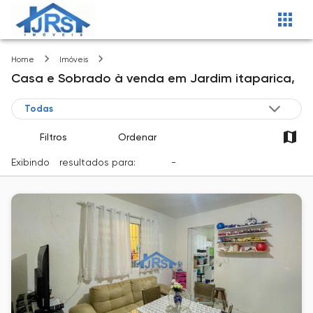
Jardim itaparica
Home
Imóveis
Casa e Sobrado
à venda
em
Jardim itaparica,
Filtros
Ordenar
Exibindo
1
resultados para:
Venda
-
Cidade