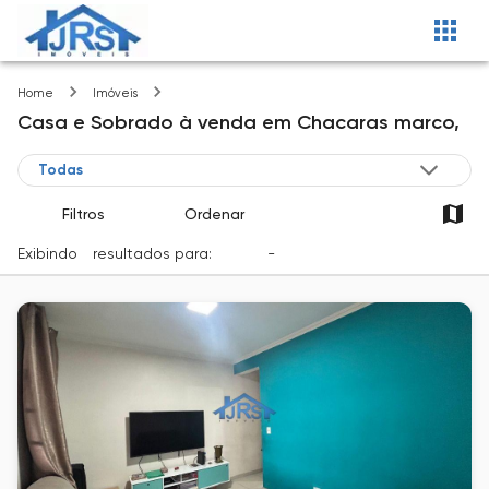
Chacaras marco
Home
Imóveis
Casa e Sobrado
à venda
em
Chacaras marco,
Filtros
Ordenar
Exibindo
1
resultados para:
Venda
-
Cidade