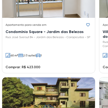
Apartamento
para venda em
Apa
Condomínio Square - Jardim das Belezas
Vi
do
Rua José Sversut 84 - Jardim das Belezas - Carapicuíba - SP
Rua
Car
60 m²
2 (1 suíte)
1
Comprar: R$ 423.000
Co