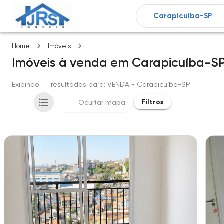
Carapicuíba-SP
Home
Imóveis
Imóveis
à venda
em
Carapicuíba-S
Exibindo
18
resultados para
: VENDA
- Carapicuíba-SP
Filtros
Ocultar mapa