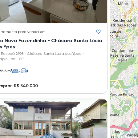
rtamento
para venda em
lla Nova Fazendinha - Chácara Santa Lúcia
s Ypes
 Resedá 2998 - Chácara Santa Lúcia dos Ypes -
apicuíba - SP
38.8 m²
2
1
mprar: R$ 340.000