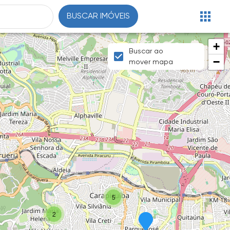
BUSCAR IMÓVEIS
+
Buscar ao
−
mover mapa
5
2