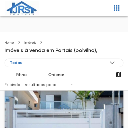
Portais (polvilho)
Home
Imóveis
Imóveis
à venda
em
Portais (polvilho),
Filtros
Ordenar
Exibindo
5
resultados para:
Venda
-
Cidade