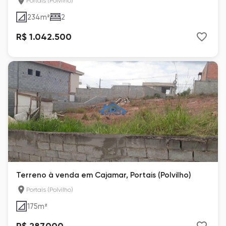
Portais (Polvilho)
234
m²
2
R$ 1.042.500
Terreno à venda em Cajamar, Portais (Polvilho)
Portais (Polvilho)
175
m²
R$ 287.000