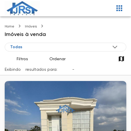
Caieiras-SP
Home
Imóveis
Imóveis
à venda
Filtros
Ordenar
Exibindo
2
resultados para:
Venda
-
Cidade