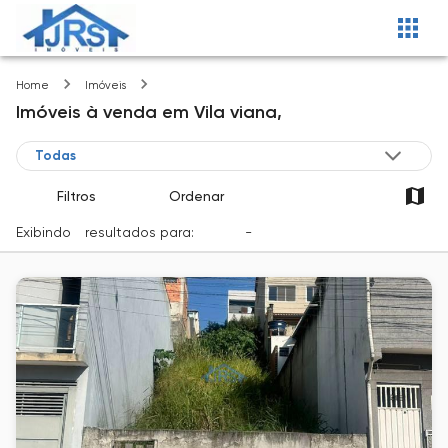
Vila viana
Home
Imóveis
Imóveis
à venda
em
Vila viana,
Filtros
Ordenar
Exibindo
1
resultados para:
Venda
-
Cidade