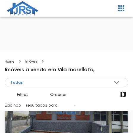
Vila morellato
Home
Imóveis
Imóveis
à venda
em
Vila morellato,
Filtros
Ordenar
Exibindo
8
resultados para:
Venda
-
Cidade