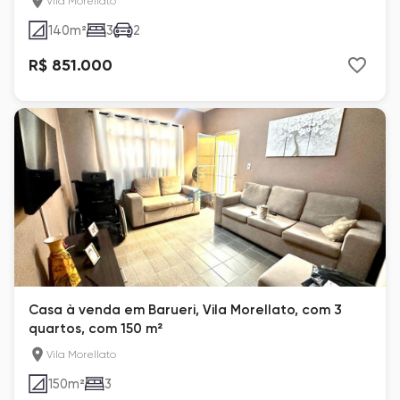
Vila Morellato
140
m²
3
2
R$ 851.000
Casa à venda em Barueri, Vila Morellato, com 3
quartos, com 150 m²
Vila Morellato
150
m²
3