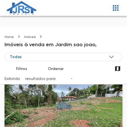
Jardim sao joao
Home
Imóveis
Imóveis
à venda
em
Jardim sao joao,
Filtros
Ordenar
Exibindo
4
resultados para:
Venda
-
Cidade