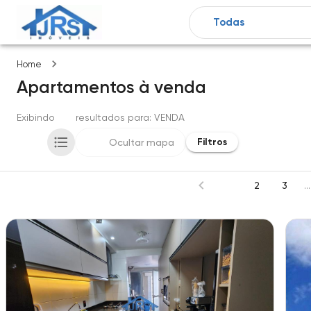
Imóveis
Home
Apartamentos
à venda
Exibindo
715
resultados para
: VENDA
Filtros
Ocultar mapa
1
2
3
...