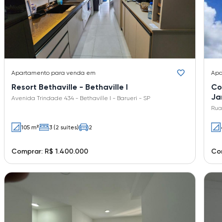
Apartamento
para venda em
Apa
Resort Bethaville - Bethaville I
Co
Ja
Avenida Trindade 434 - Bethaville I - Barueri - SP
Rua
105 m²
3 (2 suítes)
2
Comprar: R$ 1.400.000
Co