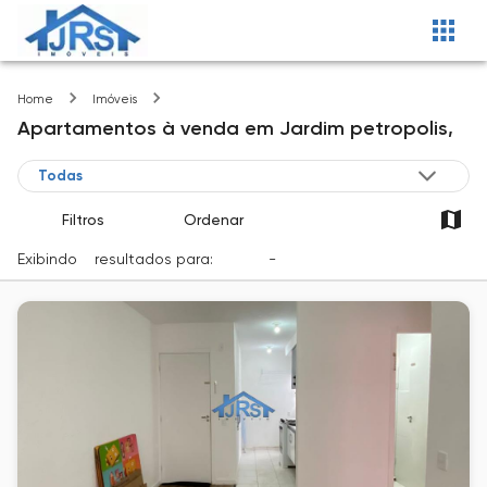
Jardim petropolis
Home
Imóveis
Apartamentos
à venda
em
Jardim petropolis,
Filtros
Ordenar
Exibindo
2
resultados para:
Venda
-
Cidade