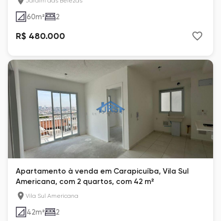
Jardim das Belezas
60
m²
2
R$ 480.000
Apartamento à venda em Carapicuíba, Vila Sul
Americana, com 2 quartos, com 42 m²
Vila Sul Americana
42
m²
2