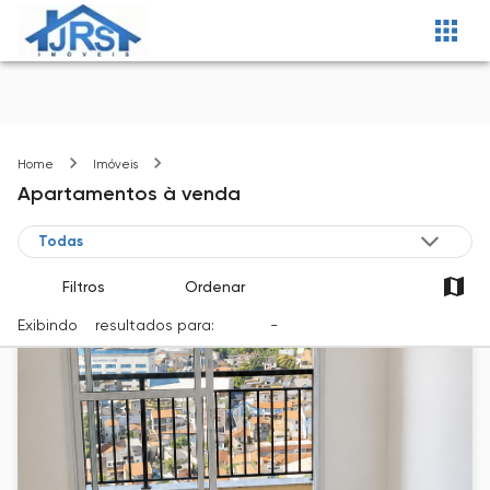
Carapicuíba-SP
Home
Imóveis
Apartamentos
à venda
Filtros
Ordenar
Exibindo
5
resultados para:
Venda
-
Cidade