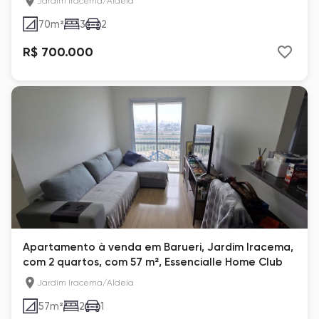
Jardim Iracema/Aldeia
70
m²
3
2
R$ 700.000
Apartamento à venda em Barueri, Jardim Iracema,
com 2 quartos, com 57 m², Essencialle Home Club
Jardim Iracema/Aldeia
57
m²
2
1