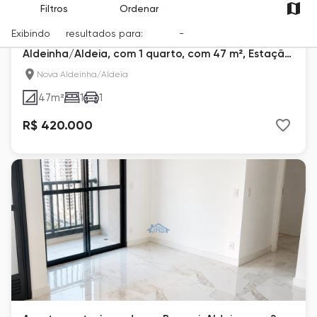
Filtros
Ordenar
Exibindo
15
resultados para:
Venda
-
Cidade
Apartamento à venda em Barueri, Nova
Aldeinha/Aldeia, com 1 quarto, com 47 m², Estação
267
Nova Aldeinha/Aldeia
47
m²
1
1
R$ 420.000