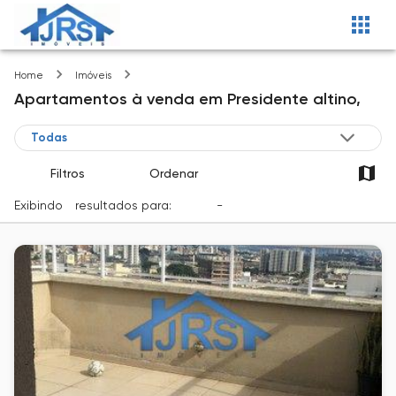
Presidente altino
Home
Imóveis
Apartamentos
à venda
em
Presidente altino,
Filtros
Ordenar
Exibindo
1
resultados para:
Venda
-
Cidade