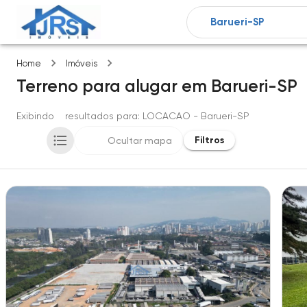
Barueri-SP
Home
Imóveis
Terreno
para alugar
em
Barueri-SP
Exibindo
5
resultados para
: LOCACAO
- Barueri-SP
Filtros
Ocultar mapa