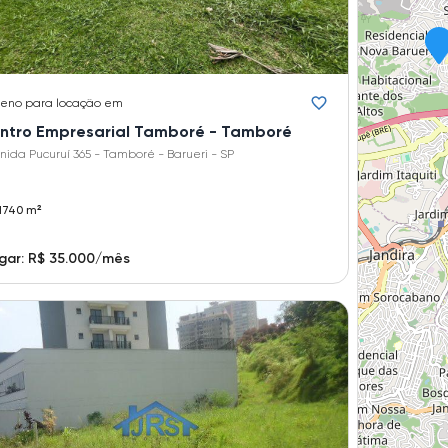
reno
para locação em
ntro Empresarial Tamboré - Tamboré
nida Pucuruí 365 - Tamboré - Barueri - SP
1740 m²
gar: R$ 35.000/mês