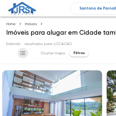
Cidade tambore
Home
Imóveis
Imóveis
para alugar
em
Cidade tam
Exibindo
2
resultados para
: LOCACAO
Filtros
Ocultar mapa