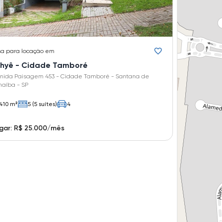
sa
para locação em
ahyê - Cidade Tamboré
nida Paisagem 453 - Cidade Tamboré - Santana de
naíba - SP
410 m²
5 (5 suítes)
4
gar: R$ 25.000/mês