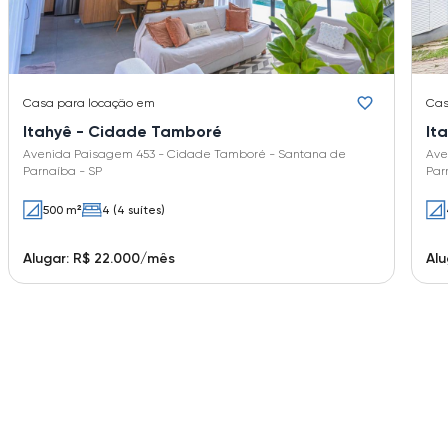
Casa
para locação em
Ca
Itahyê - Cidade Tamboré
It
Avenida Paisagem 453 - Cidade Tamboré - Santana de
Ave
Parnaíba - SP
Par
500 m²
4 (4 suítes)
Alugar: R$ 22.000/mês
Alu