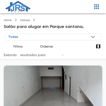
Parque santana
Home
Imóveis
Salão
para alugar
em
Parque santana,
Filtros
Ordenar
Exibindo
1
resultados para:
Locação
-
Cidade