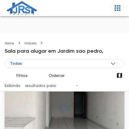
Jardim sao pedro
Home
Imóveis
Sala
para alugar
em
Jardim sao pedro,
Filtros
Ordenar
Exibindo
5
resultados para:
Locação
-
Cidade