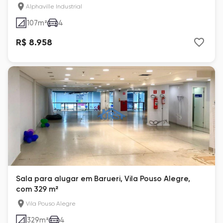
Alphaville Industrial
107
m²
4
R$ 8.958
Sala para alugar em Barueri, Vila Pouso Alegre,
com 329 m²
Vila Pouso Alegre
329
m²
4