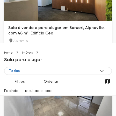
Sala à venda e para alugar em Barueri, Alphaville,
com 48 m², Edifício Cea II
Alphaville
48
m²
1
Barueri-SP
Home
Imóveis
R$ 2.700
Sala
para alugar
Filtros
Ordenar
Exibindo
88
resultados para:
Locação
-
Cidade