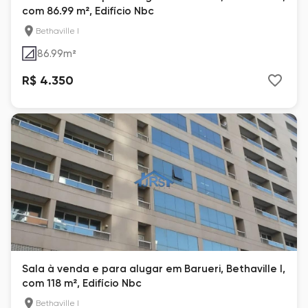
com 86.99 m², Edifício Nbc
Bethaville I
86.99
m²
R$ 4.350
Sala à venda e para alugar em Barueri, Bethaville I,
com 118 m², Edifício Nbc
Bethaville I