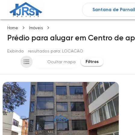
Centro de apoio ii (alphaville)
Home
Imóveis
Prédio
para alugar
em
Centro de apoi
Exibindo
1
resultados para
: LOCACAO
Filtros
Ocultar mapa