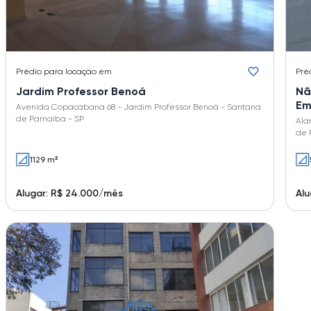
Prédio
para locação em
Pré
Jardim Professor Benoá
Nã
Em
Avenida Copacabana 68 - Jardim Professor Benoá - Santana
de Parnaíba - SP
Ala
de 
1129 m²
Alugar: R$ 24.000/mês
Alu