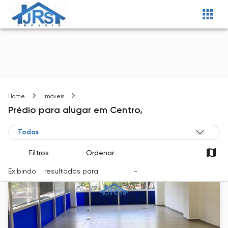
Centro
Home
Imóveis
Prédio
para alugar
em
Centro,
Filtros
Ordenar
Exibindo
7
resultados para:
Locação
-
Cidade