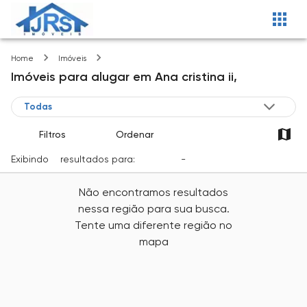
Ana cristina ii
Home
Imóveis
Imóveis
para alugar
em
Ana cristina ii,
Filtros
Ordenar
Exibindo
0
resultados para:
Locação
-
Cidade
Não encontramos resultados
nessa região para sua busca.
Tente uma diferente região no
mapa