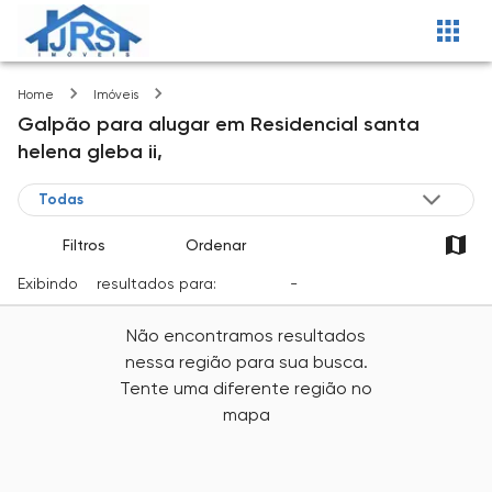
Residencial santa helena gleba ii
Home
Imóveis
Galpão
para alugar
em
Residencial santa
helena gleba ii,
Filtros
Ordenar
Exibindo
0
resultados para:
Locação
-
Cidade
Não encontramos resultados
nessa região para sua busca.
Tente uma diferente região no
mapa