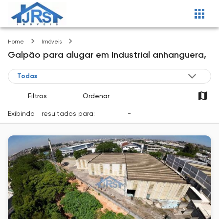
Industrial anhanguera
Home
Imóveis
Galpão
para alugar
em
Industrial anhanguera,
Filtros
Ordenar
Exibindo
1
resultados para:
Locação
-
Cidade