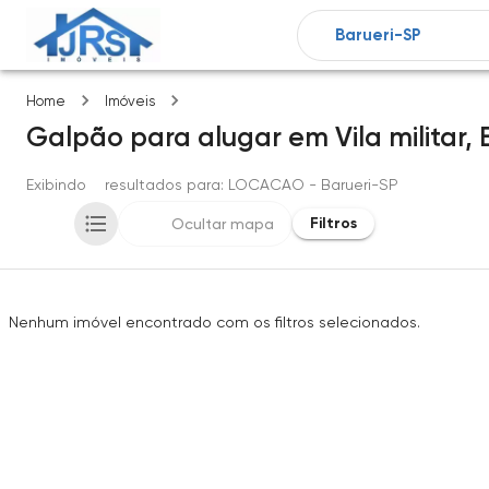
Vila militar
Home
Imóveis
Galpão
para alugar
em
Vila militar,
Exibindo
0
resultados para
: LOCACAO
- Barueri-SP
Filtros
Ocultar mapa
Nenhum imóvel encontrado com os filtros selecionados.