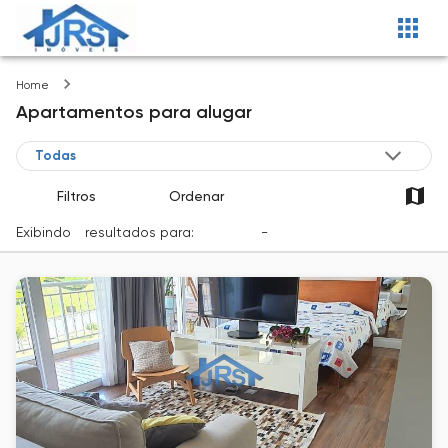
Imóveis
Home
Apartamentos
para alugar
Filtros
Ordenar
Exibindo
1
resultados para:
Locação
-
Cidade