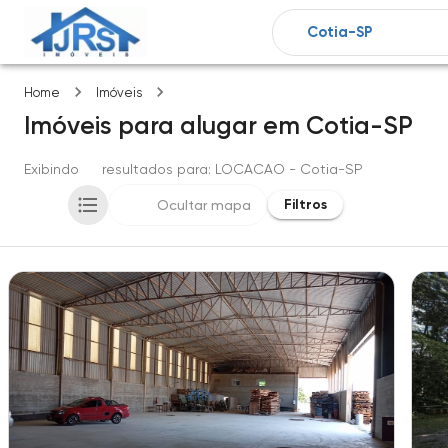
Cotia-SP
Home
Imóveis
Imóveis
para alugar
em
Cotia-SP
Exibindo
16
resultados para
: LOCACAO
- Cotia-SP
Filtros
Ocultar mapa