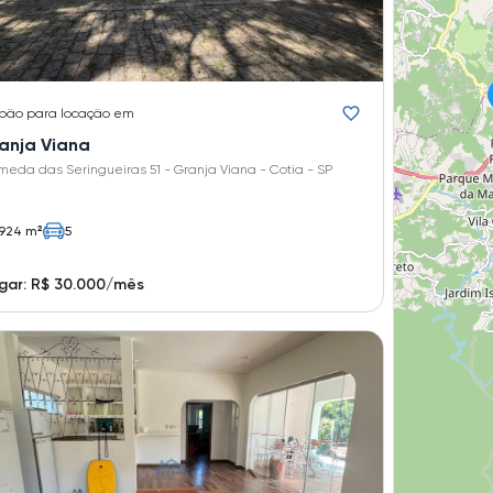
pão
para locação em
anja Viana
meda das Seringueiras 51 - Granja Viana - Cotia - SP
924 m²
5
gar: R$ 30.000/mês