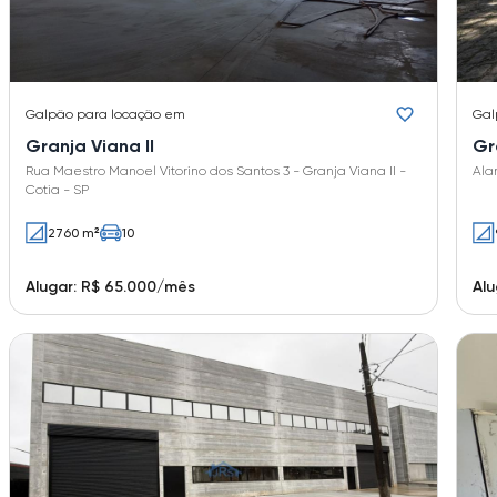
Galpão
para locação em
Gal
Granja Viana II
Gr
Rua Maestro Manoel Vitorino dos Santos 3 - Granja Viana II -
Ala
Cotia - SP
2760 m²
10
Alugar: R$ 65.000/mês
Alu