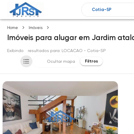
Jardim atalaia
Home
Imóveis
Imóveis
para alugar
em
Jardim atal
Exibindo
1
resultados para
: LOCACAO
- Cotia-SP
Filtros
Ocultar mapa