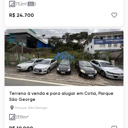
752
m²
5
R$ 24.700
Terreno à venda e para alugar em Cotia, Parque
São George
Parque São George
1319
m²