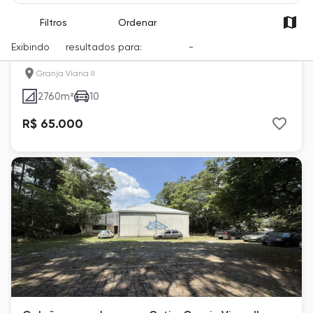
Filtros
Ordenar
Galpão para alugar em Cotia, Granja Viana II, com
Exibindo
16
resultados para:
Locação
-
Cidade
2760 m²
Granja Viana II
2760
m²
10
R$ 65.000