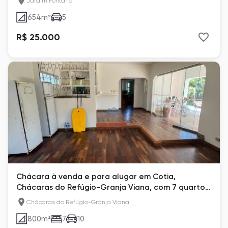
Jardim Fontana
654
m²
5
R$ 25.000
Chácara à venda e para alugar em Cotia,
Chácaras do Refúgio-Granja Viana, com 7 quartos,
com 3500 m²
Chácaras do Refúgio-Granja Viana
800
m²
7
10