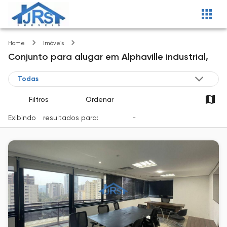
Alphaville industrial
Home
Imóveis
Conjunto
para alugar
em
Alphaville industrial,
Filtros
Ordenar
Exibindo
1
resultados para:
Locação
-
Cidade