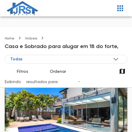
18 do forte
Home
Imóveis
Casa e Sobrado
para alugar
em
18 do forte,
Filtros
Ordenar
Exibindo
4
resultados para:
Locação
-
Cidade