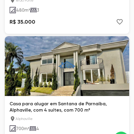
18 do Forte
480
m²
3
R$ 35.000
Casa para alugar em Santana de Parnaíba,
Alphaville, com 4 suítes, com 700 m²
Alphaville
700
m²
4