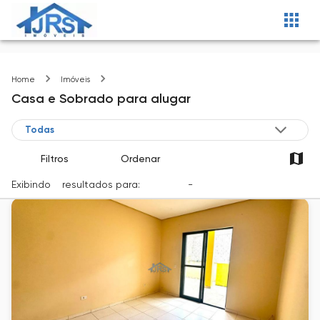
Itapevi-SP
Home
Imóveis
Casa e Sobrado
para alugar
Filtros
Ordenar
Exibindo
3
resultados para:
Locação
-
Cidade