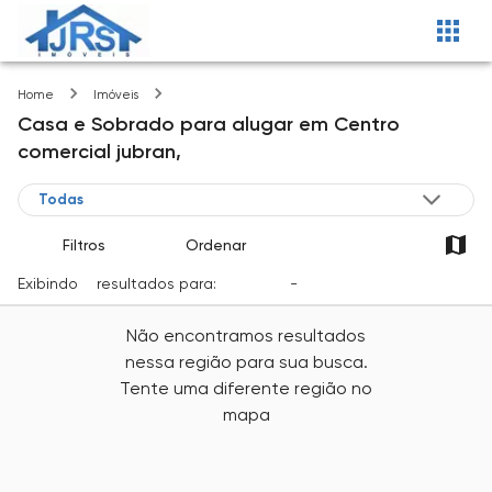
Centro comercial jubran
Home
Imóveis
Casa e Sobrado
para alugar
em
Centro
comercial jubran,
Filtros
Ordenar
Exibindo
0
resultados para:
Locação
-
Cidade
Não encontramos resultados
nessa região para sua busca.
Tente uma diferente região no
mapa