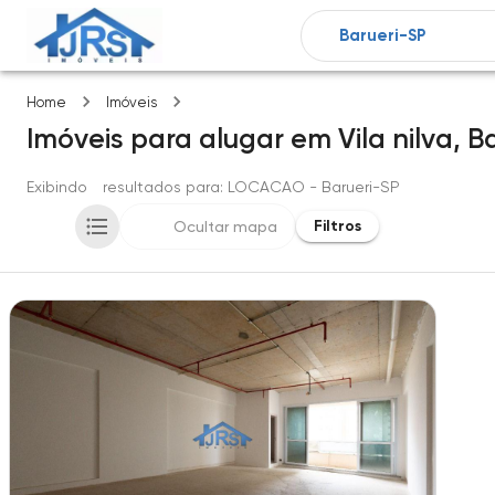
Vila nilva
Home
Imóveis
Imóveis
para alugar
em
Vila nilva,
B
Exibindo
1
resultados para
: LOCACAO
- Barueri-SP
Filtros
Ocultar mapa