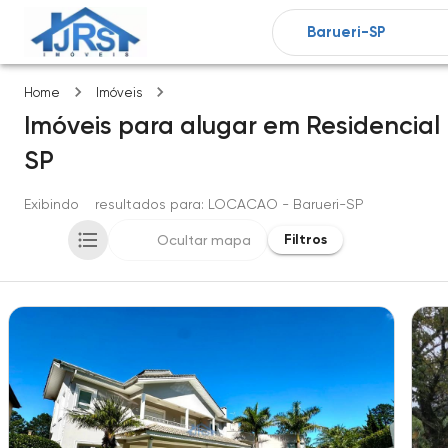
Residencial morada dos lagos
Home
Imóveis
Imóveis
para alugar
em
Residencial
SP
Exibindo
3
resultados para
: LOCACAO
- Barueri-SP
Filtros
Ocultar mapa