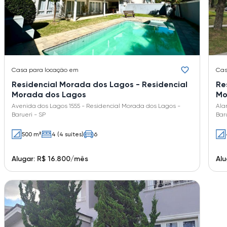
Casa
para locação em
Ca
Residencial Morada dos Lagos - Residencial
Re
Morada dos Lagos
Mo
Avenida dos Lagos 1555 - Residencial Morada dos Lagos -
Ala
Barueri - SP
Bar
500 m²
4 (4 suítes)
6
Alugar: R$ 16.800/mês
Alu