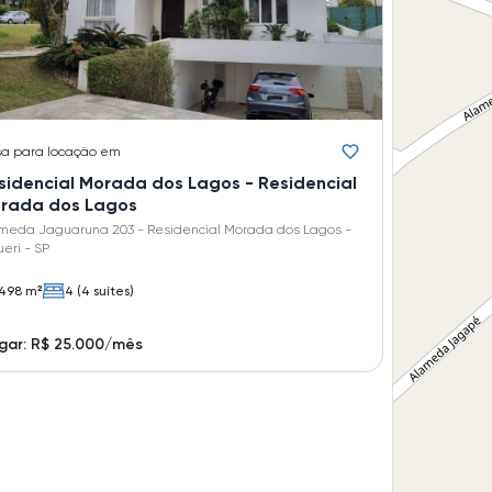
sa
para locação em
sidencial Morada dos Lagos - Residencial
rada dos Lagos
meda Jaguaruna 203 - Residencial Morada dos Lagos -
ueri - SP
498 m²
4 (4 suítes)
gar: R$ 25.000/mês