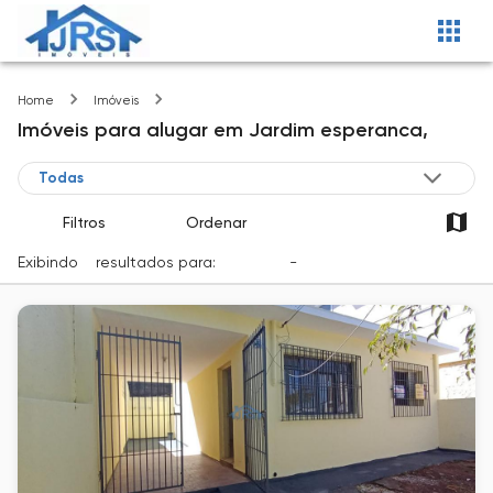
Jardim esperanca
Home
Imóveis
Imóveis
para alugar
em
Jardim esperanca,
Filtros
Ordenar
Exibindo
2
resultados para:
Locação
-
Cidade