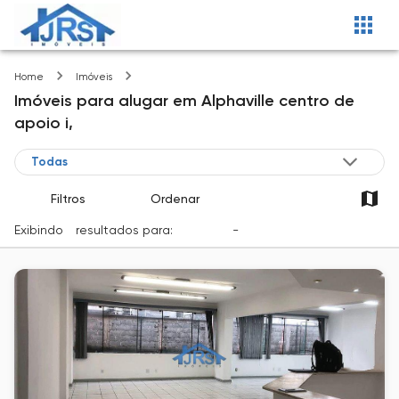
Alphaville centro de apoio i
Home
Imóveis
Imóveis
para alugar
em
Alphaville centro de
apoio i,
Filtros
Ordenar
Exibindo
1
resultados para:
Locação
-
Cidade