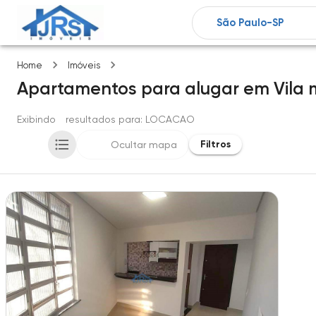
Vila mariana
Home
Imóveis
Apartamentos
para alugar
em
Vila 
Exibindo
1
resultados para
: LOCACAO
Filtros
Ocultar mapa