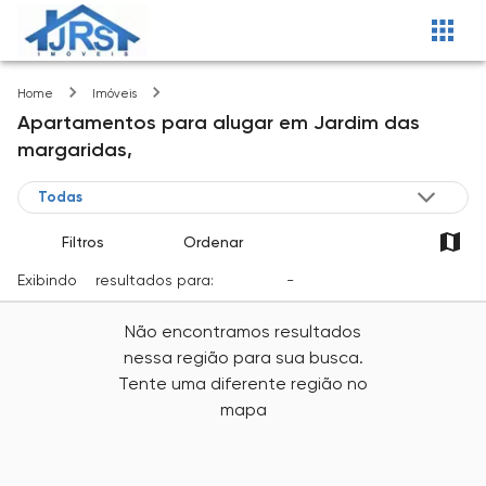
Jardim das margaridas
Home
Imóveis
Apartamentos
para alugar
em
Jardim das
margaridas,
Filtros
Ordenar
Exibindo
0
resultados para:
Locação
-
Cidade
Não encontramos resultados
nessa região para sua busca.
Tente uma diferente região no
mapa