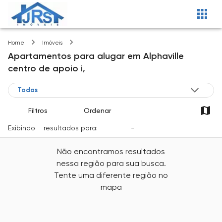
Alphaville centro de apoio i
Home
Imóveis
Apartamentos
para alugar
em
Alphaville
centro de apoio i,
Filtros
Ordenar
Exibindo
0
resultados para:
Locação
-
Cidade
Não encontramos resultados
nessa região para sua busca.
Tente uma diferente região no
mapa